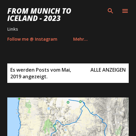
Direkt zum Hauptbereich
FROM MUNICH TO
ICELAND - 2023
Links
Follow me @ Instagram
Mehr…
P
Es werden Posts vom Mai,
ALLE ANZEIGEN
o
2019 angezeigt.
s
t
s