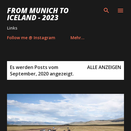
Direkt zum Hauptbereich
FROM MUNICH TO
ICELAND - 2023
Links
Follow me @ Instagram
Mehr…
P
Es werden Posts vom
ALLE ANZEIGEN
o
September, 2020 angezeigt.
s
t
s