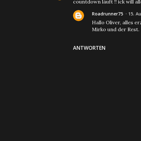
countdown läuft !! ick will all
Roadrunner75
15. A
Hallo Oliver, alles e
Mirko und der Rest.
ANTWORTEN