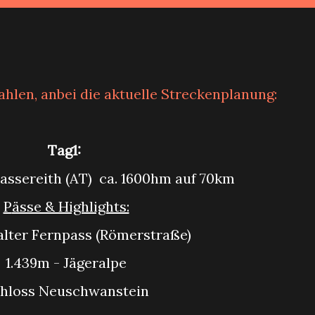
Zahlen, anbei die aktuelle Streckenplanung:
Tag1:
Nassereith (AT) ca. 1600hm auf 70km
Pässe & Highlights:
- alter Fernpass (Römerstraße)
1.439m - Jägeralpe
chloss Neuschwanstein