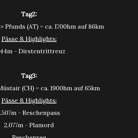
Tag2:
) > Pfunds (AT) = ca. 1700hm auf 86km
Pässe & Highlights:
.844m - Dirstentrittreuz
Tag3:
 Müstair
(CH) = ca. 1900hm auf 65km
Pässe & Highlights:
1.507m - Reschenpass
2.077m - Plamord
Reschensee