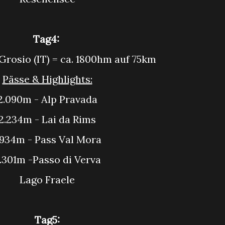
Tag4:
> Grosio (IT) = ca. 1800hm auf 75km
Pässe & Highlights:
2.090m - Alp Pravada
2.234m - Lai da Rims
1.934m - Pass Val Mora
2.301m -Passo di Verva
Lago Fraele
Tag5: