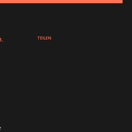
TEILEN
t.
e